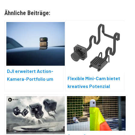
Ähnliche Beiträge:
DJI erweitert Action-
Flexible Mini-Cam bietet
Kamera-Portfolio um
kreatives Potenzial
ultraleichte Osmo Nano