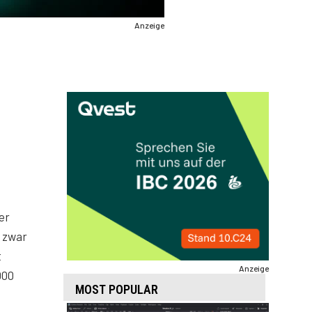
Anzeige
er
d zwar
t
Anzeige
000
MOST POPULAR