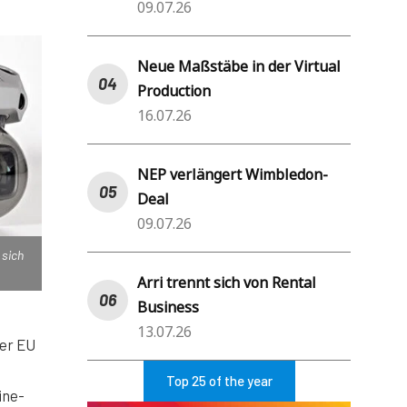
09.07.26
Neue Maßstäbe in der Virtual
Production
16.07.26
NEP verlängert Wimbledon-
Deal
09.07.26
 sich
Arri trennt sich von Rental
Business
13.07.26
der EU
Top 25 of the year
ine-