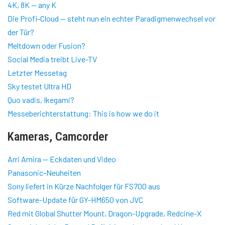
4K, 8K — any K
Die Profi-Cloud — steht nun ein echter Paradigmenwechsel vor
der Tür?
Meltdown oder Fusion?
Social Media treibt Live-TV
Letzter Messetag
Sky testet Ultra HD
Quo vadis, Ikegami?
Messeberichterstattung: This is how we do it
Kameras, Camcorder
Arri Amira — Eckdaten und Video
Panasonic-Neuheiten
Sony liefert in Kürze Nachfolger für FS700 aus
Software-Update für GY-HM650 von JVC
Red mit Global Shutter Mount, Dragon-Upgrade, Redcine-X