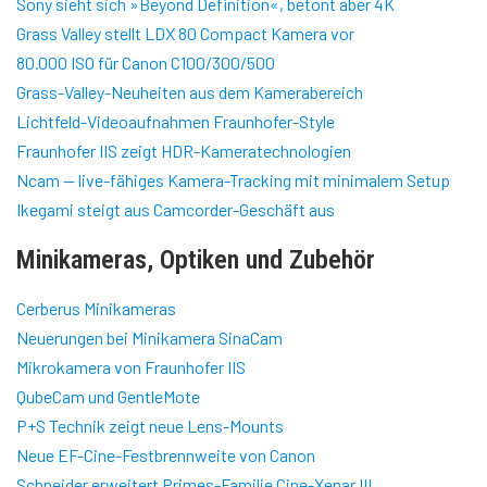
Sony sieht sich »Beyond Definition«, betont aber 4K
Grass Valley stellt LDX 80 Compact Kamera vor
80.000 ISO für Canon C100/300/500
Grass-Valley-Neuheiten aus dem Kamerabereich
Lichtfeld-Videoaufnahmen Fraunhofer-Style
Fraunhofer IIS zeigt HDR-Kameratechnologien
Ncam — live-fähiges Kamera-Tracking mit minimalem Setup
Ikegami steigt aus Camcorder-Geschäft aus
Minikameras, Optiken und Zubehör
Cerberus Minikameras
Neuerungen bei Minikamera SinaCam
Mikrokamera von Fraunhofer IIS
QubeCam und GentleMote
P+S Technik zeigt neue Lens-Mounts
Neue EF-Cine-Festbrennweite von Canon
Schneider erweitert Primes-Familie Cine-Xenar III